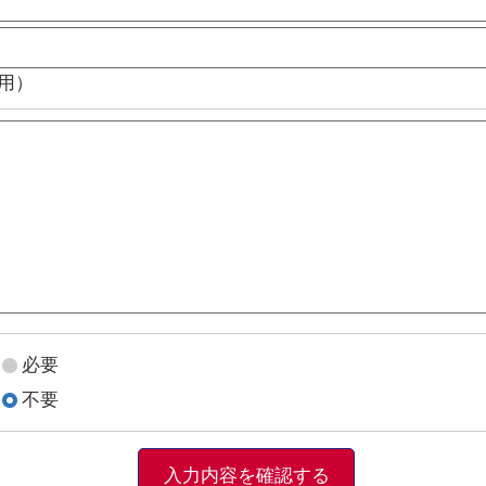
用）
必要
不要