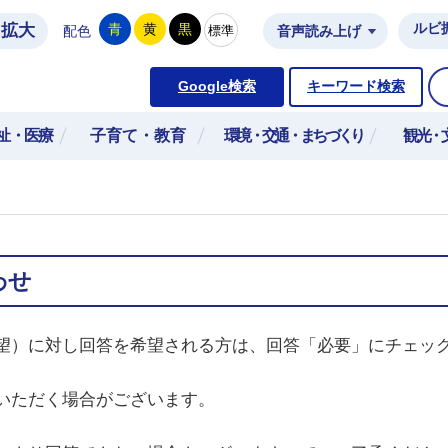
拡大
ルビ
青
黄
黒
標準
配色
音声読み上げ
市公式ホームページ
Google検索
キーワード検索
祉・医療
子育て・教育
環境・交通・まちづくり
観光・
わせ
望）に対し回答を希望される方は、回答「必要」にチェッ
いただく場合がございます。