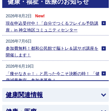
健康・福祉・医療のお知らせ
2026年8月2日
New!
現在申込受付中！「自分でつくるフレイル予防講
座」in 神立地区コミュニティセンター
2026年7月6日
参加費無料！都和公民館で脳トレ＆認サポ講座を
開催します！
2026年6月19日
「痩せなきゃ！」と思った今こそ決断の時！ 「健
康減量教室」参加者募集！
2026年5月29日
健康関連情報
後期高齢者医療高額療養費の支給誤りについて
2026年5月22日