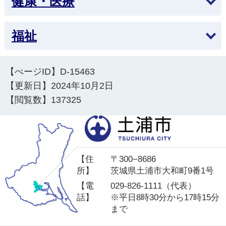
健康・医療
上がりぎみなら下げましょう！ 血圧改善教室
福祉
2026年3月24日
令和8年度から「子ども・子育て支援金制度」が
始まります
【ぺージID】
D-15463
【更新日】
2024年10月2日
2026年2月17日
【閲覧数】
137325
「自殺予防週間」と「自殺対策強化月間」
土
2026年1月1日
慢性腎臓病（CKD）とは？
【住
〒300−8686
2025年12月8日
所】
茨城県土浦市大和町9番1号
麻しん風しん混合（MR)ワクチン定期の予防接種
【電
029-826-1111（代表）
に係る接種期間の延長について
話】
※平日8時30分から17時15分
まで
2025年11月12日