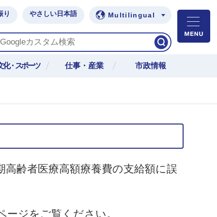
振り
やさしい日本語
Multilingual
M
文化・スポーツ
仕事・産業
市政情報
後期高齢者医療高額療養費の支給額に誤
ページをご覧ください。