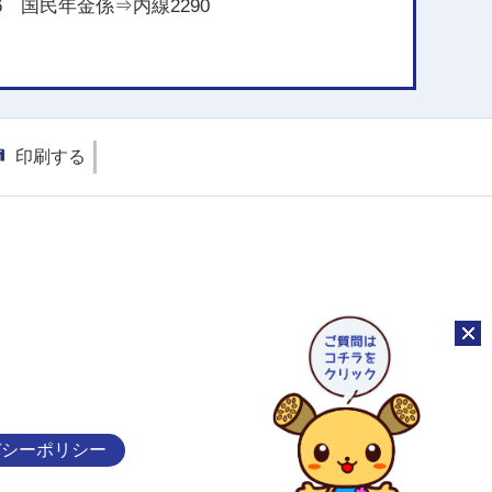
6 国民年金係⇒内線2290
印刷する
チャッ
バシーポリシー