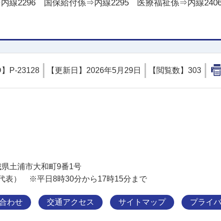
係⇒内線2296 国保給付係⇒内線2295 医療福祉係⇒内線240
D】
P-23128
【更新日】
2026年5月29日
【閲覧数】
303
土浦市
 茨城県土浦市大和町9番1号
11（代表） ※平日8時30分から17時15分まで
合わせ
交通アクセス
サイトマップ
プライ