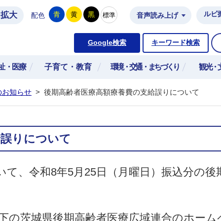
拡大
ルビ
青
黄
黒
標準
配色
音声読み上げ
市公式ホームページ
Google検索
キーワード検索
祉・医療
子育て・教育
環境・交通・まちづくり
観光・
のお知らせ
>
後期高齢者医療高額療養費の支給誤りについて
給誤りについて
いて、令和8年5月25日（月曜日）振込分の
。
下の茨城県後期高齢者医療広域連合のホーム