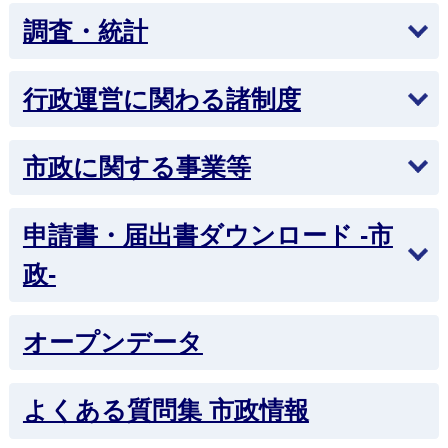
について
調査・統計
2026年1月30日
自動音声による案内について
行政運営に関わる諸制度
2026年1月30日
通話録音の開始について
市政に関する事業等
2025年12月1日
申請書・届出書ダウンロード -市
公の施設の指定管理者候補者の選定結果について
政-
2025年11月25日
新公共施設予約システムを使用できる施設が増え
ます
オープンデータ
2025年4月1日
よくある質問集 市政情報
ふるさと納税で「令和6年版ふるさと本舗アワー
ド」に選ばれました