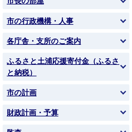
市長の部屋
2026年6月1日
土浦・阿見都市計画 用途地域の変更について
市の行政機構・人事
2026年5月15日
東レ株式会社土浦工場と包括連携協定を締結しま
各庁舎・支所のご案内
した。
2026年5月15日
ふるさと土浦応援寄付金（ふるさ
奨学金返還支援事業
と納税）
2026年4月23日
令和8年度第1回土浦市都市計画審議会の開催結果
市の計画
について（令和8年4月21日開催）
2026年4月23日
財政計画・予算
公共施設の使用料及び手数料等の一部を見直しま
す