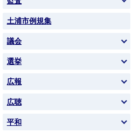
監査
2026年4月16日
公益通報制度の運用状況
土浦市例規集
2026年4月1日
みんなの質問でつちまるチャットボットを育てよ
議会
う！
2026年3月3日
選挙
「スマホでできる電子申請講座」を開催しまし
た。
広報
2026年2月10日
物価高騰対応重点支援地方創生臨時交付金活用事
広聴
業（令和7年度第7回土浦市一般会計補正予算）
2026年2月1日
平和
土浦市カスタマーハラスメントに対する基本方針