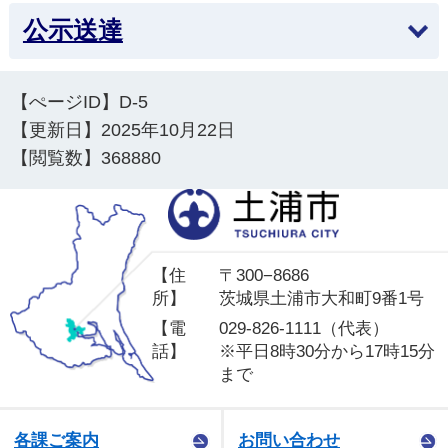
公示送達
2025年2月3日
物価高騰対応重点支援地方創生臨時交付金活用事
業（令和6年度第6回土浦市一般会計補正予算）
【ぺージID】
D-5
【更新日】
2025年10月22日
【閲覧数】
368880
土
【住
〒300−8686
所】
茨城県土浦市大和町9番1号
【電
029-826-1111（代表）
話】
※平日8時30分から17時15分
まで
各課ご案内
お問い合わせ