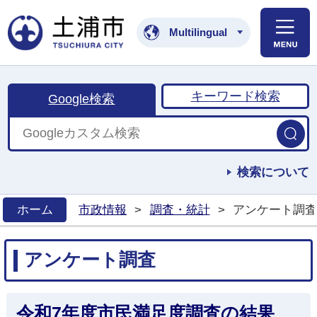
土浦市公式ホームペ
Multilingual
キーワード検索
Google検索
検索について
ホーム
市政情報
>
調査・統計
>
アンケート調査
>
アンケート調査
令和7年度市民満足度調査の結果