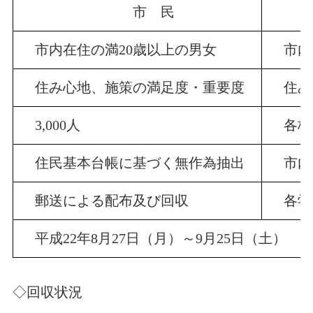
市 民
高
市内在住の満20歳以上の男女
市内
住み心地、施策の満足度・重要度
住み
3,000人
各校
住民基本台帳に基づく無作為抽出
市内
郵送による配布及び回収
各学
平成22年8月27日（月）～9月25日（土）
◇回収状況