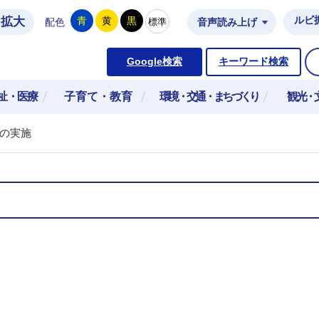
拡大
ルビ
青
黄
黒
標準
配色
音声読み上げ
市公式ホームページ
Google検索
キーワード検索
祉・医療
子育て・教育
環境・交通・まちづくり
観光・
の実施