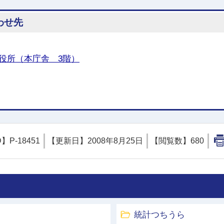
わせ先
役所（本庁舎 3階）
D】
P-18451
【更新日】
2008年8月25日
【閲覧数】
680
統計つちうら