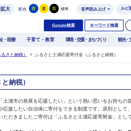
拡大
ルビ
青
黄
黒
標準
配色
音声読み上げ
市公式ホームページ
Google検索
キーワード検索
祉・医療
子育て・教育
環境・交通・まちづくり
観光・
ふるさと納税）
>
ふるさと土浦応援寄付金（ふるさと納税）
さと納税）
「土浦市の発展を応援したい」という熱い思いをお持ちの
や応援したい自治体に寄付をできる制度です。原則として、寄
いただきましたご寄付は「ふるさと土浦応援寄附金」とし