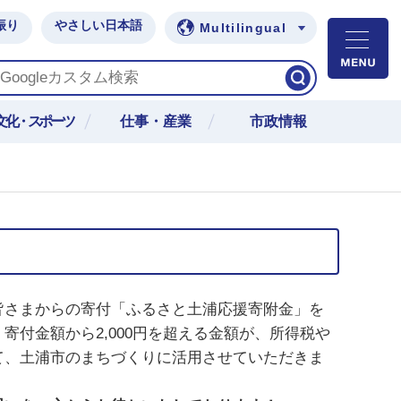
振り
やさしい日本語
Multilingual
M
文化・スポーツ
仕事・産業
市政情報
皆さまからの寄付「ふるさと土浦応援寄附金」を
付金額から2,000円を超える金額が、所得税や
て、土浦市のまちづくりに活用させていただきま