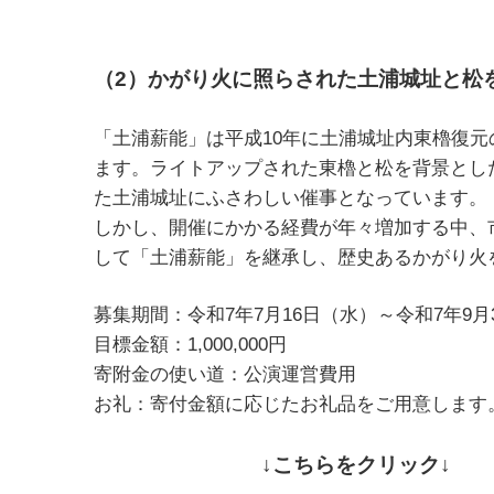
（2）
かがり火に照らされた土浦城址と松
「土浦薪能」は平成10年に土浦城址内東櫓復元
ます。ライトアップされた東櫓と松を背景とし
た土浦城址にふさわしい催事となっています。
しかし、開催にかかる経費が年々増加する中、
して「土浦薪能」を継承し、歴史あるかがり火
募集期間：令和7年7月16日（水）～令和7年9月
目標金額：1,000,000円
寄附金の使い
お礼：寄付金額に応じたお礼品をご用意
↓こちらをクリック↓