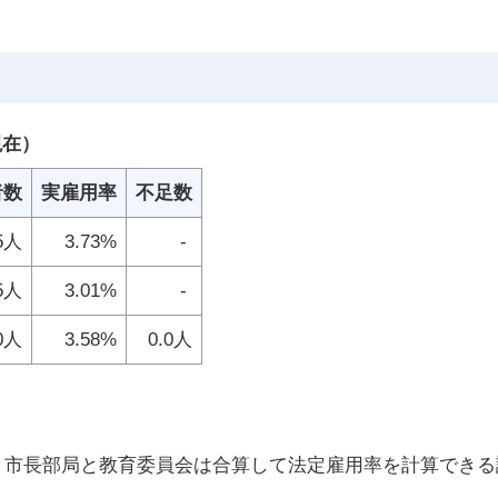
現在）
者数
実雇用率
不足数
.5人
3.73%
-
5人
3.01%
-
.0人
3.58%
0.0人
り、市長部局と教育委員会は合算して法定雇用率を計算でき