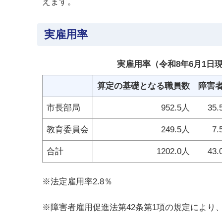
えます。
実雇用率
実雇用率（令和8年6月1日
算定の基礎となる職員数
障害
市長部局
952.5人
35
教育委員会
249.5人
7.
合計
1202.0人
43
※法定雇用率2.8％
※障害者雇用促進法第42条第1項の規定によ