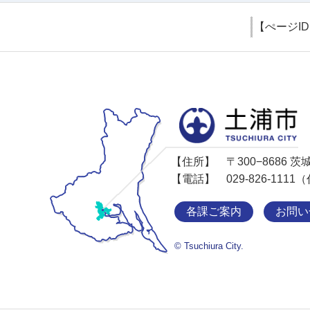
【ぺージI
【住所】
〒300−8686
【電話】
029-826-11
各課ご案内
お問い
© Tsuchiura City.