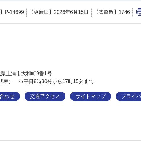
D】
P-14699
【更新日】
2026年6月15日
【閲覧数】
1746
土浦市
 茨城県土浦市大和町9番1号
11（代表） ※平日8時30分から17時15分まで
合わせ
交通アクセス
サイトマップ
プライ