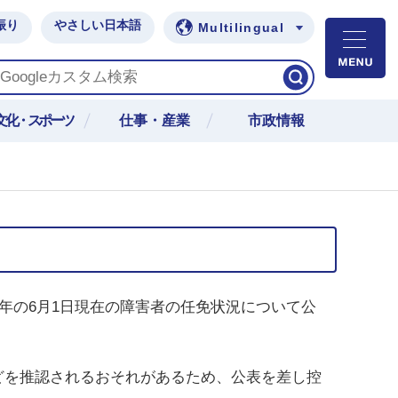
振り
やさしい日本語
Multilingual
M
文化・スポーツ
仕事・産業
市政情報
年の6月1日現在の障害者の任免状況について公
どを推認されるおそれがあるため、公表を差し控