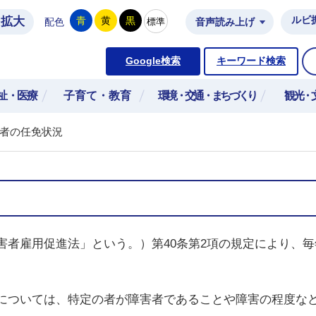
拡大
ルビ
青
黄
黒
標準
配色
音声読み上げ
市公式ホームページ
Google検索
キーワード検索
祉・医療
子育て・教育
環境・交通・まちづくり
観光・
者の任免状況
者雇用促進法」という。）第40条第2項の規定により、毎
については、特定の者が障害者であることや障害の程度な