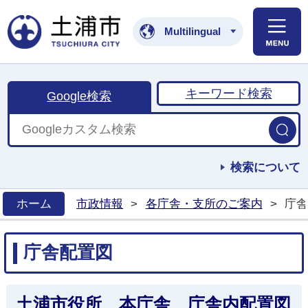
土浦市公式ホームペ
Multilingual
キーワード検索
Google検索
検索について
ホーム
市政情報
>
各庁舎・支所のご案内
>
庁舎
>
庁舎配置図
土浦市役所 本庁舎 庁舎内配置図