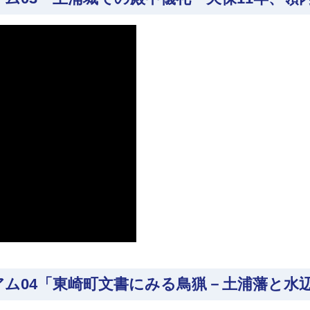
アム04「東崎町文書にみる鳥猟－土浦藩と水