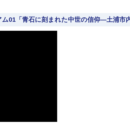
アム01「青石に刻まれた中世の信仰―土浦市