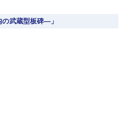
内の武蔵型板碑―」