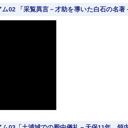
ム02 「采覧異言－才助を導いた白石の名著
ム03「土浦城での殿中儀礼－天保11年、領