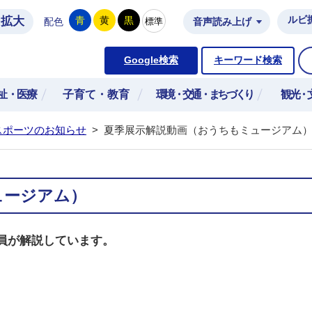
拡大
ルビ
青
黄
黒
標準
配色
音声読み上げ
市公式ホームページ
Google検索
キーワード検索
祉・医療
子育て・教育
環境・交通・まちづくり
観光・
スポーツのお知らせ
>
夏季展示解説動画（おうちもミュージアム
ュージアム）
員が解説しています。