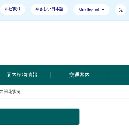
T
ルビ振り
やさしい日本語
Multilingual
合公園ホームページ
園内植物情報
交通案内
の開花状況