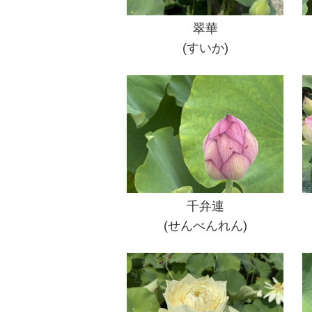
翠華
(すいか)
千弁連
(せんべんれん)