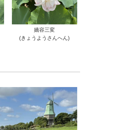
嬌容三変
(きょうようさんへん)