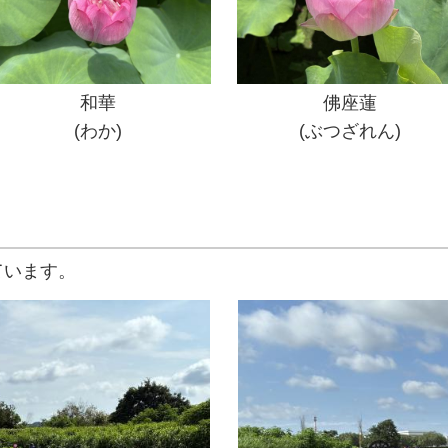
和華
佛座蓮
(わか)
(ぶつざれん)
ています。