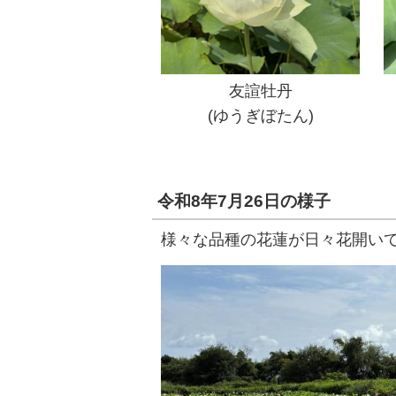
友諠牡丹
(ゆうぎぼたん)
令和8年7月26日の様子
様々な品種の花蓮が日々花開い