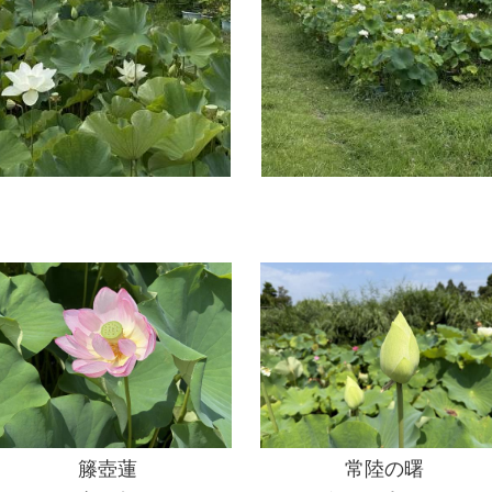
籐壺蓮
常陸の曙