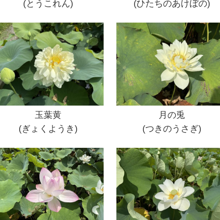
(とうこれん)
(ひたちのあけぼの)
玉葉黄
月の兎
(ぎょくようき)
(つきのうさぎ)