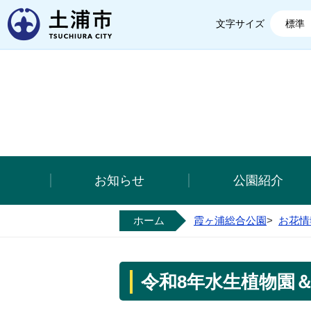
土浦市
文字サイズ
標準
お知らせ
公園紹介
ホーム
霞ヶ浦総合公園
>
お花情
令和8年水生植物園