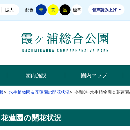
拡大
配色
青
黄
黒
標準
音声読み上げ
霞ヶ浦総
園内施設
園内マップ
報
>
水生植物園＆花蓮園の開花状況
>
令和8年水生植物園＆花蓮園
＆花蓮園の開花状況