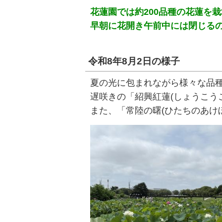
花蓮園では約200品種の花蓮を
早朝に花開き午前中には閉じる
令和8年8月2日の様子
夏の光に包まれながら様々な品
遅咲きの「紹興紅蓮(しょうこう
また、「常陸の曙(ひたちのあけ