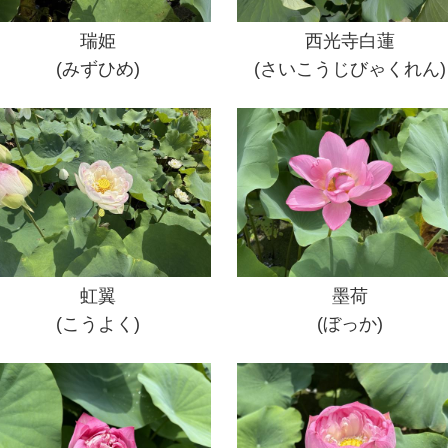
瑞姫
西光寺白蓮
(みずひめ)
(さいこうじびゃくれん)
虹翼
墨荷
(こうよく)
(ぼっか)