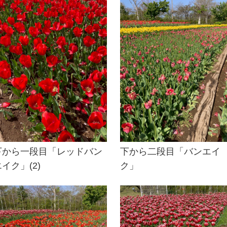
下から一段目「レッドバン
下から二段目「バンエイ
イク」(2)
ク」