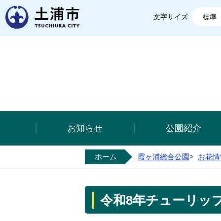
土浦市
文字サイズ
標準
お知らせ
公園紹介
ホーム
霞ヶ浦総合公園
>
お花情
令和8年チューリッ