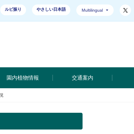
T
ルビ振り
やさしい日本語
Multilingual
合公園ホームページ
園内植物情報
交通案内
況