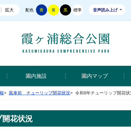
拡大
配色
青
黄
黒
標準
音声読み上げ
霞ヶ浦総
園内施設
園内マップ
報
>
風車前 チューリップ開花状況
>
令和8年チューリップ開花状
プ開花状況