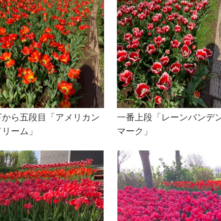
下から五段目「アメリカン
一番上段「レーンバンデ
ドリーム」
マーク」