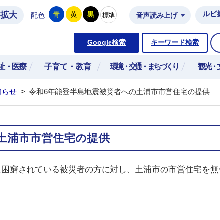
拡大
ルビ
青
黄
黒
標準
配色
音声読み上げ
市公式ホームページ
Google検索
キーワード検索
祉・医療
子育て・教育
環境・交通・まちづくり
観光・
知らせ
>
令和6年能登半島地震被災者への土浦市市営住宅の提供
土浦市市営住宅の提供
に困窮されている被災者の方に対し、土浦市の市営住宅を無