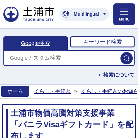
土浦市公式ホームペ
Multilingual
キーワード検索
Google検索
検索について
ホーム
くらし・手続き
>
くらし・手続きのお知
>
土浦市物価高騰対策支援事業
「バニラVisaギフトカード」を配
布します