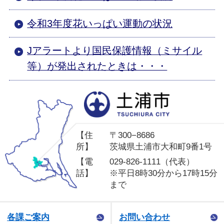
令和3年度花いっぱい運動の状況
Jアラートより国民保護情報（ミサイル
等）が発出されたときは・・・
土
【住
〒300−8686
所】
茨城県土浦市大和町9番1号
【電
029-826-1111（代表）
話】
※平日8時30分から17時15分
まで
各課ご案内
お問い合わせ