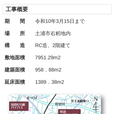
工事概要
期 間
令和10年3月15日まで
場 所
土浦市右籾地内
構 造
RC造、2階建て
敷地面積
7951.29m2
建築面積
958．88m2
延床面積
1389．38m2