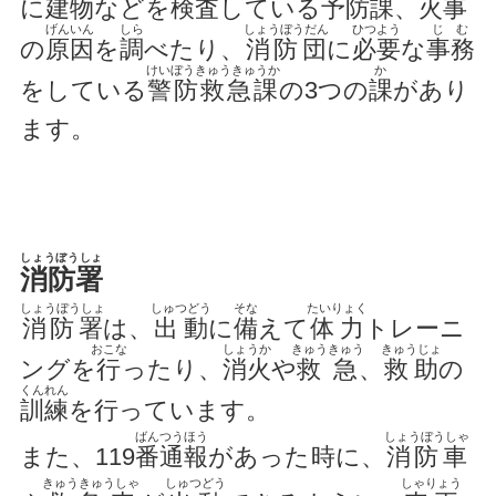
に
建物
などを
検査
している
予防課
、
火事
げんいん
しら
しょうぼうだん
ひつよう
じむ
の
原因
を
調
べたり、
消防団
に
必要
な
事務
けいぼうきゅうきゅうか
か
をしている
警防救急課
の3つの
課
があり
ます。
しょうぼうしょ
消防署
しょうぼうしょ
しゅつどう
そな
たいりょく
消防署
は、
出動
に
備
えて
体力
トレーニ
おこな
しょうか
きゅうきゅう
きゅうじょ
ングを
行
ったり、
消火
や
救急
、
救助
の
くんれん
訓練
を行っています。
ばんつうほう
しょうぼうしゃ
また、119
番通報
があった時に、
消防車
きゅうきゅうしゃ
しゅつどう
しゃりょう