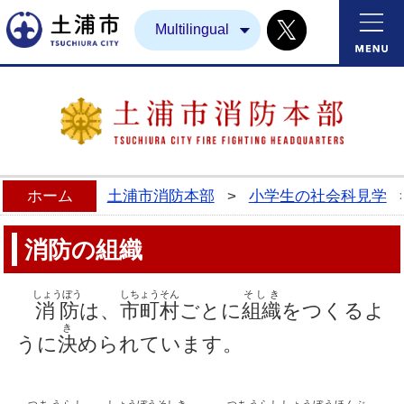
Twitter
土浦市
Multilingual
ホーム
土浦市消防本部
>
小学生の社会科見学
消防の組織
しょうぼう
しちょうそん
そしき
消防
は、
市町村
ごとに
組織
をつくるよ
き
うに
決
められています。
つちうらし
しょうぼうそしき
つちうらししょうぼうほんぶ