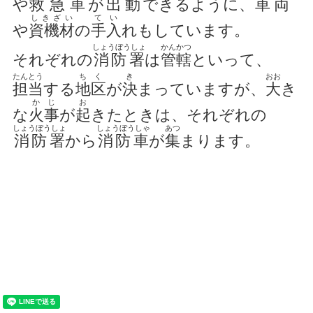
や
救急車
が
出動
できるように、
車両
しきざい
てい
や
資機材
の
手入
れもしています。
しょうぼうしょ
かんかつ
それぞれの
消防署
は
管轄
といって、
たんとう
ちく
き
おお
担当
する
地区
が
決
まっていますが、
大
き
かじ
お
な
火事
が
起
きたときは、それぞれの
しょうぼうしょ
しょうぼうしゃ
あつ
消防署
から
消防車
が
集
まります。