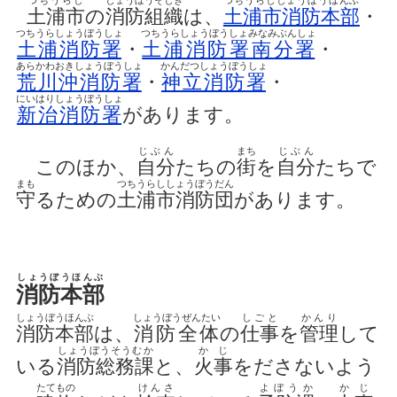
土浦市
の
消防組織
は、
土浦市消防本部
・
つちうらしょうぼうしょ
つちうらしょうぼうしょみなみぶんしょ
土浦消防署
・
土浦消防署南分署
・
あらかわおきしょうぼうしょ
かんだつしょうぼうしょ
荒川沖消防署
・
神立消防署
・
にいはりしょうぼうしょ
新治消防署
があります。
じぶん
まち
じぶん
このほか、
自分
たちの
街
を
自分
たちで
まも
つちうらししょうぼうだん
守
るための
土浦市消防団
があります。
しょうぼうほんぶ
消防本部
しょうぼうほんぶ
しょうぼうぜんたい
しごと
かんり
消防本部
は、
消防全体
の
仕事
を
管理
して
しょうぼうそうむか
かじ
いる
消防総務課
と、
火事
をださないよう
たてもの
けんさ
よぼうか
かじ