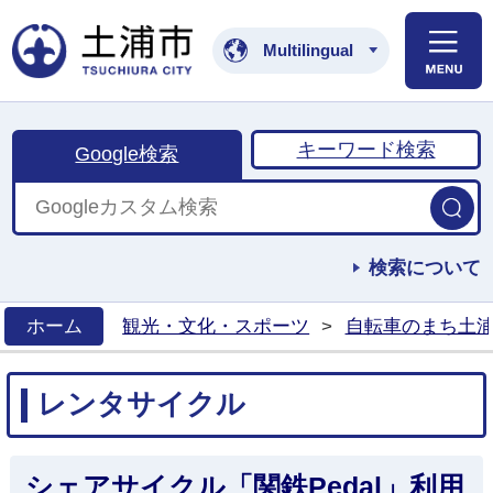
土浦市公式ホームペ
Multilingual
キーワード検索
Google検索
検索について
ホーム
観光・文化・スポーツ
>
自転車のまち土
>
レンタサイクル
シェアサイクル「関鉄Pedal」利用