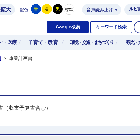
拡大
ルビ
青
黄
黒
標準
配色
音声読み上げ
市公式ホームページ
Google検索
キーワード検索
祉・医療
子育て・教育
環境・交通・まちづくり
観光・
団
>
事業計画書
書（収支予算書含む）