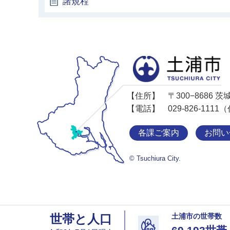
諸規程
【住所】
〒300−8686
【電話】
029-826-11
各課ご案内
お問い
© Tsuchiura City.