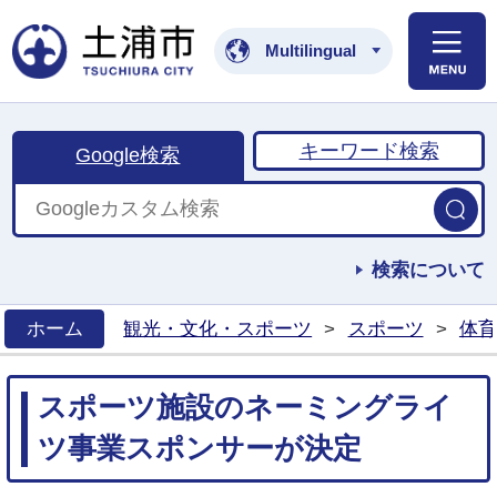
土浦市公式ホームペ
Multilingual
キーワード検索
Google検索
検索について
ホーム
観光・文化・スポーツ
>
スポーツ
>
体育
>
スポーツ施設のネーミングライ
ツ事業スポンサーが決定