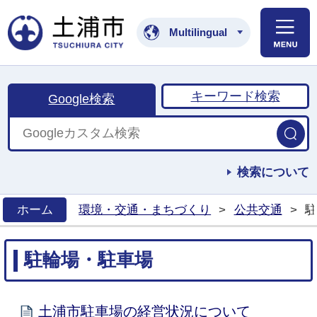
土浦市公式ホームペ
Multilingual
キーワード検索
Google検索
検索について
ホーム
環境・交通・まちづくり
>
公共交通
>
駐
>
駐輪場・駐車場
土浦市駐車場の経営状況について