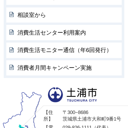
相談室から
消費生活センター利用案内
消費生活モニター通信（年6回発行）
消費者月間キャンペーン実施
土
【住
〒300−8686
所】
茨城県土浦市大和町9番1号
【電
029-826-1111（代表）