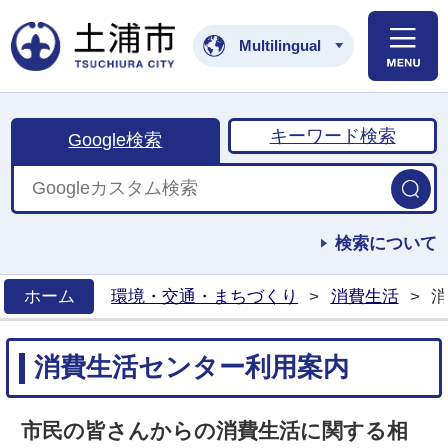
土浦市公式ホームペ
Multilingual
キーワード検索
Google検索
検索について
ホーム
環境・交通・まちづくり
>
消費生活
>
消
>
消費生活センター利用案内
市民の皆さんからの消費生活に関する相