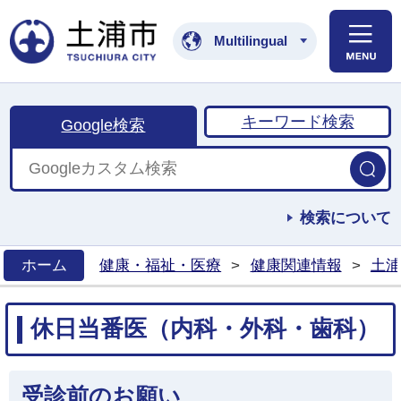
土浦市公式ホームペ
Multilingual
キーワード検索
Google検索
検索について
ホーム
健康・福祉・医療
>
健康関連情報
>
土浦
>
休日当番医（内科・外科・歯科）
受診前のお願い