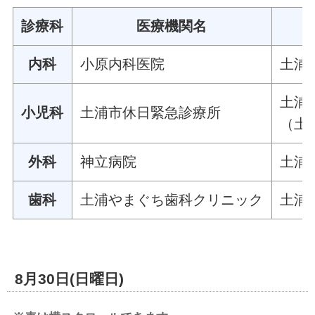
診療科
医療機関名
内科
小原内科医院
土浦
土浦
小児科
土浦市休日緊急診療所
（土
外科
神立病院
土浦
歯科
土浦やまぐち歯科クリニック
土浦
8月30日(日曜日)