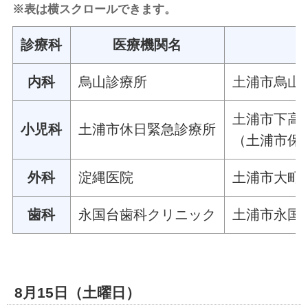
※表は横スクロールできます。
診療科
医療機関名
内科
烏山診療所
土浦市烏山二
土浦市下高津
小児科
土浦市休日緊急診療所
（土浦市保
外科
淀縄医院
土浦市大町1
歯科
永国台歯科クリニック
土浦市永国1
8月15日（土曜日）