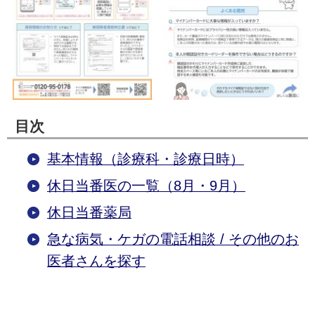
目次
基本情報（診療科・診療日時）
休日当番医の一覧
（8
月・9月）
休日当番薬局
急な病気・ケガの電話相談 / その他のお
医者さんを探す