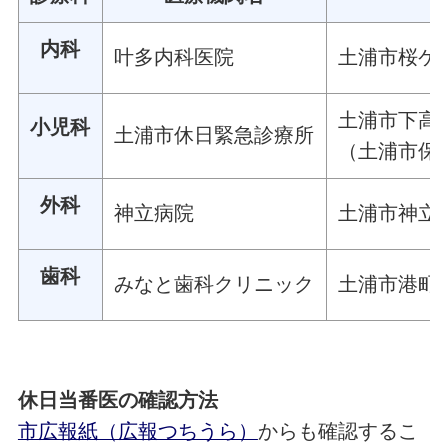
内科
叶多内科医院
土浦市桜ケ丘
土浦市下高津
小児科
土浦市休日緊急診療所
（土浦市保
外科
神立病院
土浦市神立中
歯科
みなと歯科クリニック
土浦市港町一
休日当番医の確認方法
市広報紙（広報つちうら）
からも確認するこ