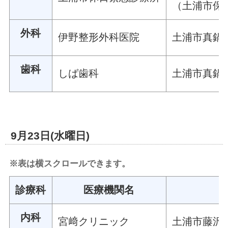
（土浦市保
外科
伊野整形外科医院
土浦市真鍋六
歯科
しば歯科
土浦市真鍋四
9月23日(水曜日)
※表は横スクロールできます。
診療科
医療機関名
内科
宮﨑クリニック
土浦市藤沢9