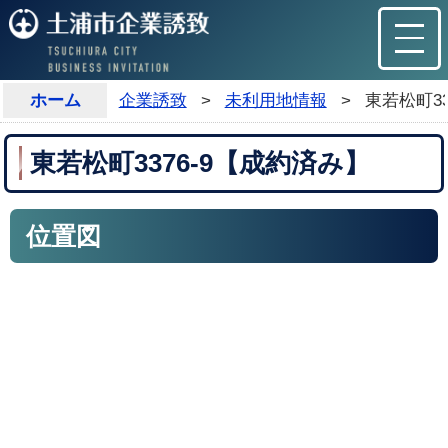
ホーム
企業誘致
>
未利用地情報
>
東若松町33
東若松町3376-9【成約済み】
位置図