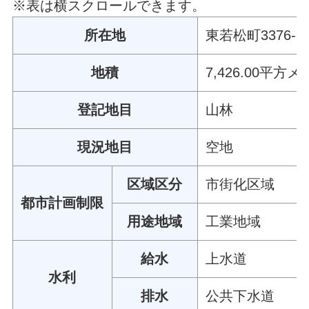
※表は横スクロールできます。
所在地
東若松町3376-9
地積
7,426.00平方
登記地目
山林
現況地目
空地
区域区分
市街化区域
都市計画制限
用途地域
工業地域
給水
上水道
水利
排水
公共下水道