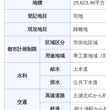
地積
25,623.46平
登記地目
宅地
現況地目
雑種地
区域区分
市街化区域
都市計画制限
用途地域
準工業地域（田
給水
上水道
水利
排水
公共下水道
高速道路
土浦北ICから約
交通
鉄道
JR土浦駅から約