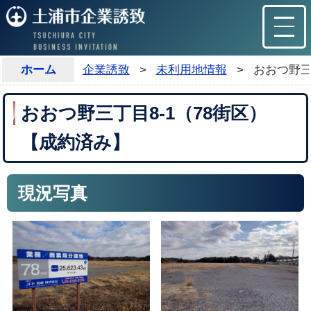
ホーム
企業誘致
>
未利用地情報
>
おおつ野三
おおつ野三丁目8-1（78街区）
【成約済み】
現況写真