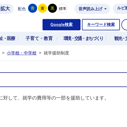
拡大
ルビ
青
黄
黒
標準
配色
音声読み上げ
市公式ホームページ
Google検索
キーワード検索
祉・医療
子育て・教育
環境・交通・まちづくり
観光・
>
小学校・中学校
>
就学援助制度
に対して、就学の費用等の一部を援助しています。
。