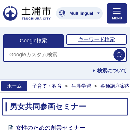
土浦市公式ホームペ
Multilingual
キーワード検索
Google検索
検索について
ホーム
子育て・教育
>
生涯学習
>
各種講座案内
>
男女共同参画セミナー
女性のための創業セミナー