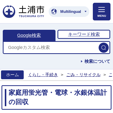
土浦市公式ホームペ
Multilingual
キーワード検索
Google検索
検索について
ホーム
くらし・手続き
>
ごみ・リサイクル
>
ご
>
家庭用蛍光管・電球・水銀体温計
の回収