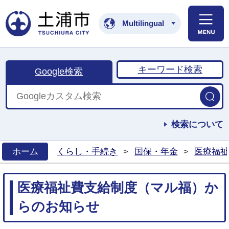
土浦市公式ホームペ
Multilingual
キーワード検索
Google検索
検索について
ホーム
くらし・手続き
>
国保・年金
>
医療福祉
>
医療福祉費支給制度（マル福）か
らのお知らせ