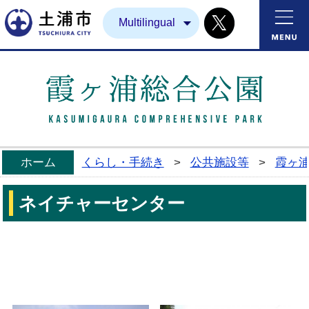
Twitter
土浦市
Multilingual
ホーム
くらし・手続き
>
公共施設等
>
霞ヶ
ネイチャーセンター