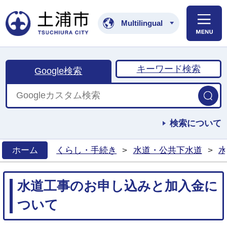
土浦市公式ホームペ
Multilingual
キーワード検索
Google検索
検索について
ホーム
くらし・手続き
>
水道・公共下水道
>
水
>
水道工事のお申し込みと加入金に
ついて