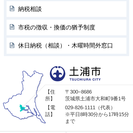
納税相談
市税の徴収・換価の猶予制度
休日納税（相談）・木曜時間外窓口
土
【住
〒300−8686
所】
茨城県土浦市大和町9番1号
【電
029-826-1111（代表）
話】
※平日8時30分から17時15分
まで