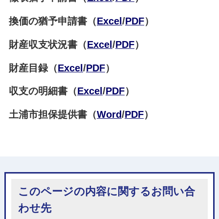
換価の猶予申請書（
Excel
/
PDF
）
財産収支状況書（
Excel
/
PDF
）
財産目録（
Excel
/
PDF
）
収支の明細書（
Excel
/
PDF
）
土浦市担保提供書（
Word
/
PDF
）
このページの内容に関するお問い合
わせ先