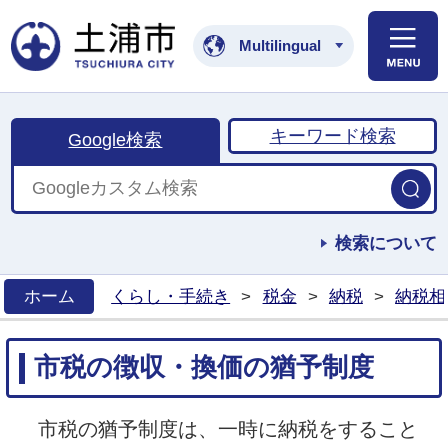
土浦市公式ホームペ
Multilingual
キーワード検索
Google検索
検索について
ホーム
くらし・手続き
>
税金
>
納税
>
納税相
>
市税の徴収・換価の猶予制度
市税の猶予制度は、一時に納税をすること