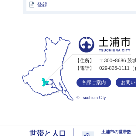
登録
【住所】
〒300−8686
【電話】
029-826-11
各課ご案内
お問い
© Tsuchiura City.