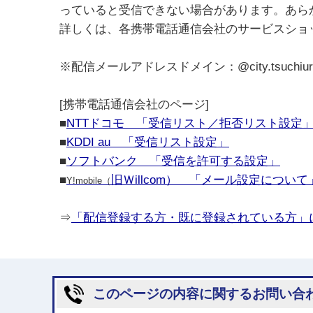
っていると受信できない場合があります。あら
詳しくは、各携帯電話通信会社のサービスショ
※配信メールアドレスドメイン：@city.tsuchiura.l
[携帯電話通信会社のページ]
■
NTTドコモ 「受信リスト／拒否リスト設定
■
KDDI au 「受信リスト設定」
■
ソフトバンク 「受信を許可する設定」
■
旧Ｗillcom） 「メール設定について
Y!mobile（
⇒
「配信登録する方・既に登録されている方」
このページの内容に関するお問い合