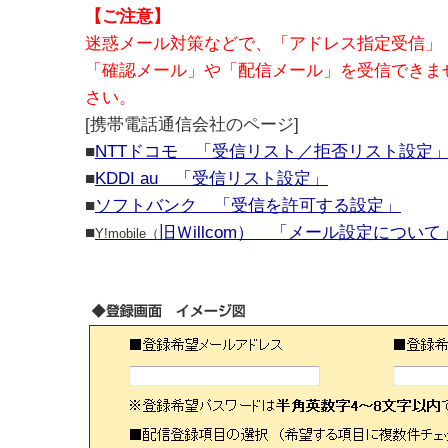
【ご注意】
迷惑メール対策などで、「アドレス指定受信」
「確認メール」や「配信メール」を
受信できま
さい。
[携帯電話通信会社のページ]
■
NTTドコモ 「受信リスト／拒否リスト設定
■
KDDI au 「受信リスト設定」
■
ソフトバンク 「受信を許可する設定」
■
旧Ｗillcom） 「メール設定について
Y!mobile（