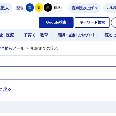
拡大
ルビ
青
黄
黒
標準
配色
音声読み上げ
市公式ホームページ
Google検索
キーワード検索
祉・医療
子育て・教育
環境・交通・まちづくり
観光・
安全情報メール
>
配信までの流れ
に戻る