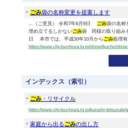
ごみ
袋の名称変更を提案します
...（ご意見） 令和7年6月9日
ごみ
袋の名称
埋め立てるしかない
ごみ
袋 同様の取り組みを
日 本市では、平成30年10月から
ごみ
処理有料
https://www.city.tsuchiura.lg.jp/shisei/kocho/sh
インデックス（索引）
ごみ
・リサイクル
https://www.city.tsuchiura.lg.jp/kurashi-tetsuzuki/
家庭から出る
ごみ
の出し方