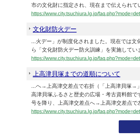
市の文化財に指定され、現在まで伝えられて
https://www.city.tsuchiura.lg.jp/faq.php?mode=
文化財防火デー
...火デー」が制度化されました。現在では
ら「文化財防火デー防火訓練」を実施してい
https://www.city.tsuchiura.lg.jp/faq.php?mode=
上高津貝塚までの道順について
...へ→上高津交差点で右折（「上高津貝塚
高津貝塚ふるさと歴史の広場・考古資料館で
号を降り、上高津交差点へ→上高津交差点で左
https://www.city.tsuchiura.lg.jp/faq.php?mode=