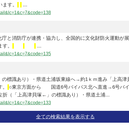
います。
...
detail&lc=1&c=7&code=138
文化庁と消防庁が連携・協力し、全国的に文化財防火運動が
ます。
...
detail&lc=1&c=7&code=135
→」の標識あり）・県道土浦坂東線へ→約1ｋｍ進み「上高
す。
○東京方面から 国道6号バイパス北へ直進→6号バ
折（「上高津貝塚←」の標識あり）・県道土浦...
detail&lc=1&c=7&code=133