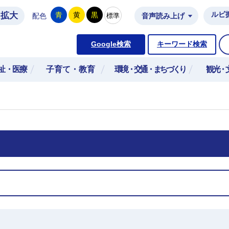
拡大
ルビ
青
黄
黒
標準
配色
音声読み上げ
市公式ホームページ
Google検索
キーワード検索
祉・医療
子育て・教育
環境・交通・まちづくり
観光・