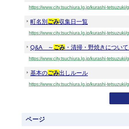
https://www.city.tsuchiura.lg.jp/kurashi-tetsuzuki
町名別
ごみ
収集日一覧
https://www.city.tsuchiura.lg.jp/kurashi-tetsuzuk
Q&A ～
ごみ
・清掃・野焼きについて
https://www.city.tsuchiura.lg.jp/kurashi-tetsuzuk
基本の
ごみ
出しルール
https://www.city.tsuchiura.lg.jp/kurashi-tetsuzuki
ページ