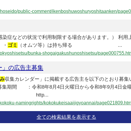
nei-shoseido/public-comment/ikenboshuwoshuryoshitaanken/page
、感染症などの状況で利用制限する場合があります。） 利
 ・
ゴミ
（オムツ等）は持ち帰る ...
uki/kokyoshisetsu/bunka-shogaigakushunoshisetsu/page000755.ht
ー」の広告主募集
み
収集カレンダー」に掲載する広告主を以下のとおり募集
集期間 ：令和8年8月4日火曜日から令和8年9月4日金曜
ード http...
igyo/kokoku-namingrights/kokokukeisaaijigyoannai/page021809.htm