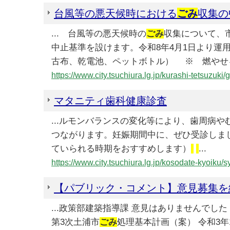
台風等の悪天候時における
ごみ
収集の
... 台風等の悪天候時の
ごみ
収集について、
中止基準を設けます。令和8年4月1日より運
古布、乾電池、ペットボトル） ※ 燃やせ
https://www.city.tsuchiura.lg.jp/kurashi-tetsuzu
マタニティ歯科健康診査
...ルモンバランスの変化等により、歯周病
つながります。妊娠期間中に、ぜひ受診しま
ていられる時期をおすすめします）
...
https://www.city.tsuchiura.lg.jp/kosodate-kyoik
【パブリック・コメント】意見募集を
...政策部建築指導課 意見はありませんでした 
第3次土浦市
ごみ
処理基本計画（案） 令和3年1