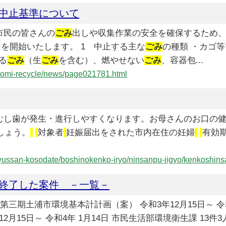
中止基準について
市民の皆さんの
ごみ
出しや収集作業の安全を確保するため、
用を開始いたします。 1 中止する主な
ごみ
の種類 ・カゴ
る
ごみ
（生
ごみ
を含む）、燃やせない
ごみ
、容器包...
ki/gomi-recycle/news/page021781.html
やむし歯が発生・進行しやすくなります。お母さんのお口の
しょう。
対象者
妊娠届出をされた市内在住の妊婦
有効
u/syussan-kosodate/boshinokenko-iryo/ninsanpu-jigyo/kenkoshi
終了した案件 －一覧－
第三期土浦市環境基本計計画（案） 令和3年12月15日～ 令和
2月15日～ 令和4年 1月14日 市民生活部環境衛生課 13件3