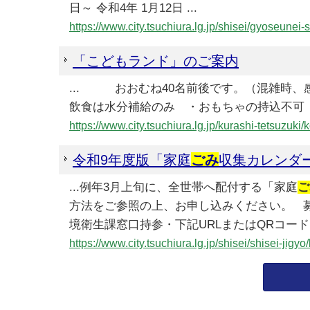
日～ 令和4年 1月12日 ...
https://www.city.tsuchiura.lg.jp/shisei/gyoseu
「こどもランド」のご案内
... おおむね40名前後です。（混雑時
飲食は水分補給のみ ・おもちゃの持込不可
https://www.city.tsuchiura.lg.jp/kurashi-tetsuz
令和9年度版「家庭
ごみ
収集カレンダ
...例年3月上旬に、全世帯へ配付する「家庭
ご
方法をご参照の上、お申し込みください。 募
境衛生課窓口持参・下記URLまたはQRコ
https://www.city.tsuchiura.lg.jp/shisei/shisei-j