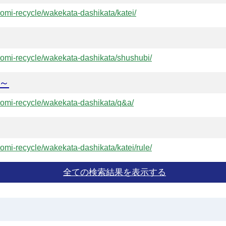
/gomi-recycle/wakekata-dashikata/katei/
i/gomi-recycle/wakekata-dashikata/shushubi/
～
i/gomi-recycle/wakekata-dashikata/q&a/
/gomi-recycle/wakekata-dashikata/katei/rule/