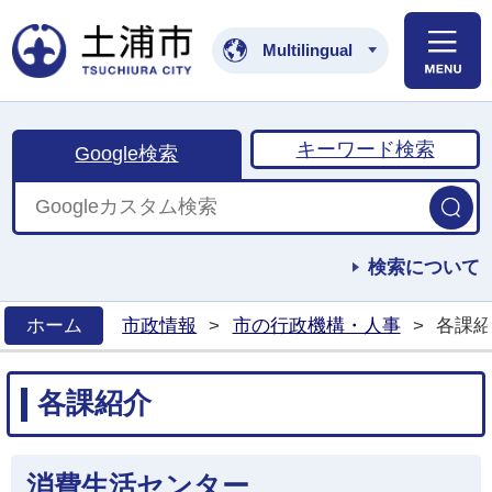
土浦市公式ホームペ
Multilingual
キーワード検索
Google検索
検索について
ホーム
市政情報
>
市の行政機構・人事
>
各課紹
>
各課紹介
消費生活センター