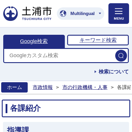
土浦市公式ホームペ
Multilingual
キーワード検索
Google検索
検索について
ホーム
市政情報
>
市の行政機構・人事
>
各課紹
>
各課紹介
指導課