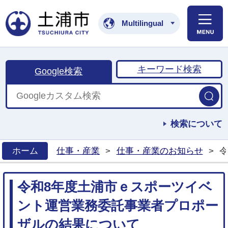
土浦市公式ホームペ
Multilingual
キーワード検索
Google検索
検索について
ホーム
仕事・産業
>
仕事・産業のお知らせ
>
令
>
令和8年度土浦市ｅスポーツイベ
ント運営業務委託事業者プロポー
ザルの結果について