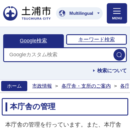
土浦市公式ホームペ
Multilingual
キーワード検索
Google検索
検索について
ホーム
市政情報
>
各庁舎・支所のご案内
>
各庁
>
本庁舎の管理
本庁舎の管理を行っています。また、本庁舎