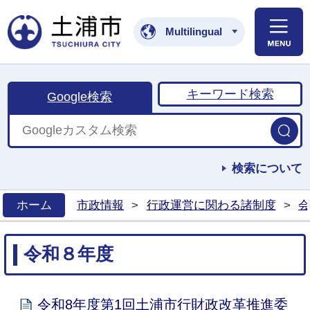
土浦市公式ホームペ
Multilingual
キーワード検索
Google検索
検索について
ホーム
市政情報
>
行政運営に関わる諸制度
>
会
>
令和８年度
令和8年度第1回土浦市行財政改革推進委