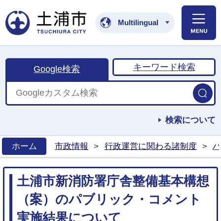
土浦市公式ホームペ
Multilingual
キーワード検索
Google検索
検索について
ホーム
市政情報
>
行政運営に関わる諸制度
>
パ
>
土浦市新消防署庁舎整備基本構想
（案）のパブリック・コメント
実施結果について