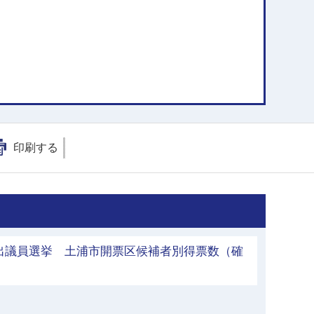
印刷する
出議員選挙 土浦市開票区候補者別得票数（確