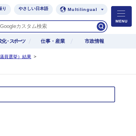
振り
やさしい日本語
Multilingual
M
文化・スポーツ
仕事・産業
市政情報
出議員選挙）結果
>