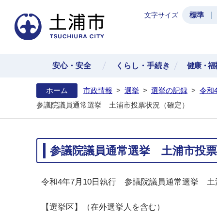
標準
文字サイズ
土浦
安心・安全
くらし・手続き
健康・福
ホーム
市政情報
>
選挙
>
選挙の記録
>
令和
参議院議員通常選挙 土浦市投票状況（確定）
参議院議員通常選挙 土浦市投票
令和4年7月10日執行 参議院議員通常選挙 
【選挙区】（在外選挙人を含む）