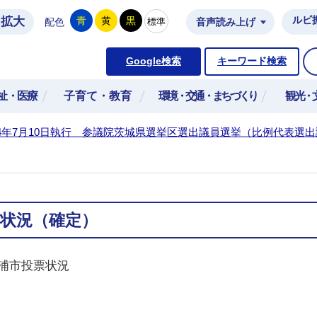
拡大
ルビ
青
黄
黒
標準
配色
音声読み上げ
市公式ホームページ
Google検索
キーワード検索
祉・医療
子育て・教育
環境・交通・まちづくり
観光・
4年7月10日執行 参議院茨城県選挙区選出議員選挙（比例代表選
状況（確定）
土浦市投票状況