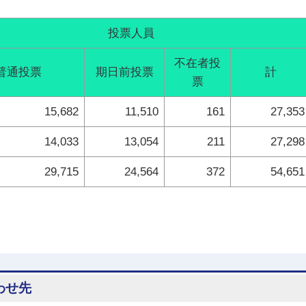
投票人員
不在者投
普通投票
期日前投票
計
票
15,682
11,510
161
27,353
14,033
13,054
211
27,298
29,715
24,564
372
54,651
わせ先