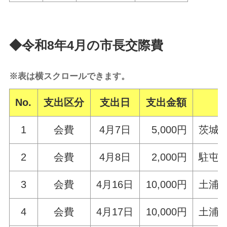
◆令和8年4月の市長交際費
※表は横スクロールできます。
No.
支出区分
支出日
支出金額
1
会費
4月7日
5,000円
茨城
2
会費
4月8日
2,000円
駐屯
3
会費
4月16日
10,000円
土浦
4
会費
4月17日
10,000円
土浦