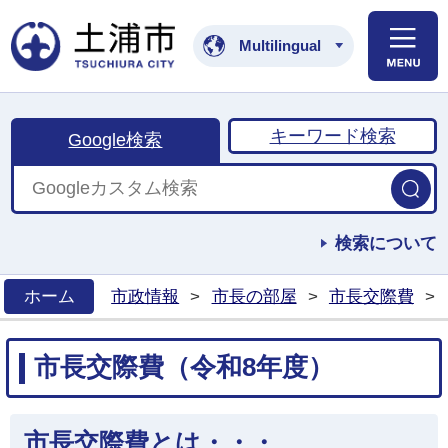
土浦市公式ホームペ
Multilingual
キーワード検索
Google検索
検索について
ホーム
市政情報
>
市長の部屋
>
市長交際費
>
>
市長交際費（令和8年度）
市長交際費とは・・・