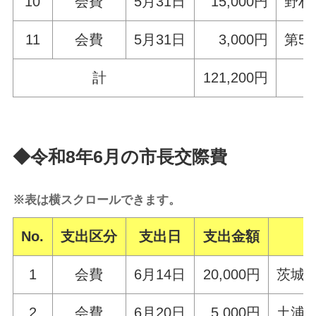
10
会費
5月31日
15,000円
野村
11
会費
5月31日
3,000円
第5
計
121,200円
◆令和8年6月の市長交際費
※表は横スクロールできます。
No.
支出区分
支出日
支出金額
1
会費
6月14日
20,000円
茨城
2
会費
6月20日
5,000円
土浦