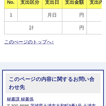
No.
支出区分
支出日
支出金額
支出内
1
月日
円
計
円
このぺージのトップへ↑
このページの内容に関するお問い合
わせ先
秘書課 秘書係
〒300-8686
茨城県土浦市大和町9番1号
土浦市