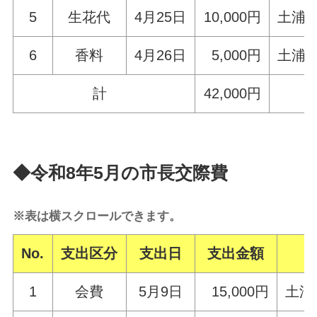
5
生花代
4月25日
10,000円
土浦
6
香料
4月26日
5,000円
土浦
計
42,000円
◆令和8
年5月の市長交際費
※表は横スクロールできます。
No.
支出区分
支出日
支出金額
1
会費
5月9日
15,000円
土浦