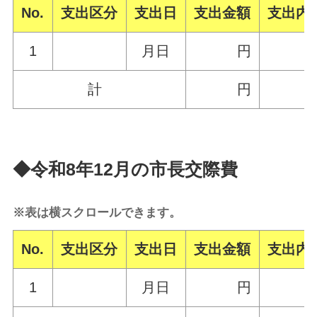
No.
支出区分
支出日
支出金額
支出内
1
月日
円
計
円
◆令和8年12月の市長交際費
※表は横スクロールできます。
No.
支出区分
支出日
支出金額
支出内
1
月日
円