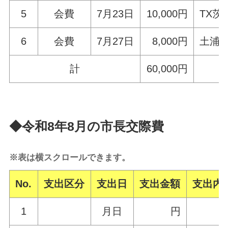
5
会費
7月23日
10,000円
TX
6
会費
7月27日
8,000円
土浦
計
60,000円
◆令和8年8月の市長交際費
※表は横スクロールできます。
No.
支出区分
支出日
支出金額
支出内
1
月日
円