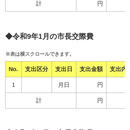
計
円
◆令和9年1月の市長交際費
※表は横スクロールできます。
No.
支出区分
支出日
支出金額
支出内
1
月日
円
計
円