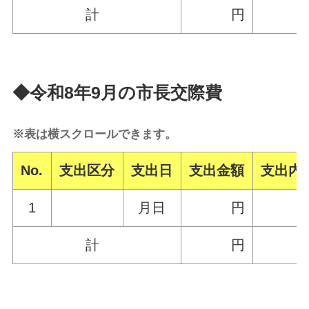
計
円
◆令和8年9月の市長交際費
※表は横スクロールできます。
No.
支出区分
支出日
支出金額
支出内
1
月日
円
計
円