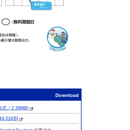
関連ファイル
／2.39MB]
31KB]