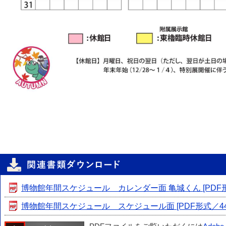
博物館年間スケジュール カレンダー面 亀城くん [PDF形式
博物館年間スケジュール スケジュール面 [PDF形式／444.