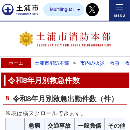
Twitter
土浦市
Multilingual
ホーム
土浦市消防本部
>
市内の火災・救急・救
令和8年月別救急件数
令和8年月別救急出動件数（件）
※表は横スクロールできます。
急病
交通事故
一般負傷
その他