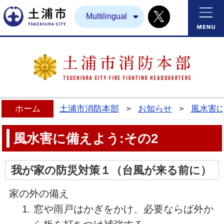
Twitter
土浦市
Multilingual
ホーム
土浦市消防本部
>
お知らせ
>
風水害
風水害に備えよう:その2
我が家の防災対策１（台風が来る前に）
家の外の備え
窓や雨戸はかぎをかけ、必要ならば外か