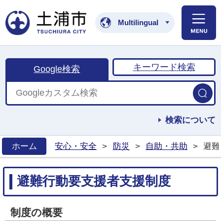
土浦市公式ホームペ
Multilingual
キーワード検索
Google検索
検索について
ホーム
安心・安全
>
防災
>
自助・共助
>
避難
>
避難行動要支援者支援制度
制度の概要