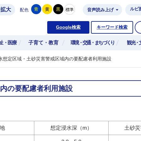
拡大
ルビ
青
黄
黒
標準
配色
音声読み上げ
市公式ホームページ
Google検索
キーワード検索
祉・医療
子育て・教育
環境・交通・まちづくり
観光・
水想定区域・土砂災害警戒区域内の要配慮者利用施設
域内の要配慮者利用施設
地
想定浸水深（m）
土砂災