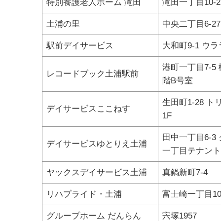
特別養護老人ホーム 滝田
滝田一丁目10-2
土浦の里
中央二丁目6-27
駅前デイサービス
大和町9-1 ウラ
港町一丁目7-5 
レコードブック土浦駅前
階B号室
生田町1-28 
デイサービスここねす
1F
田中一丁目6-3
デイサービスゆとりえ土浦
一丁目テナント
ヤックスデイサービス土浦
真鍋新町7-4
リハプライド・土浦
富士崎一丁目10
グループホーム だんらん
宍塚1957