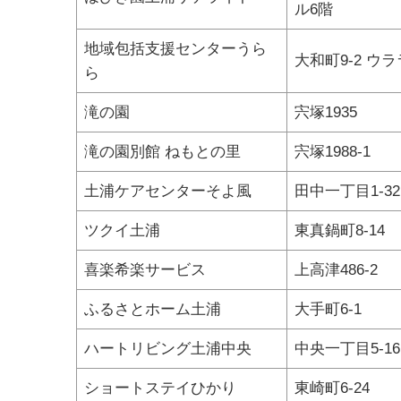
ル6階
地域包括支援センターうら
大和町9-2 ウ
ら
滝の園
宍塚1935
滝の園別館 ねもとの里
宍塚1988-1
土浦ケアセンターそよ風
田中一丁目1-32
ツクイ土浦
東真鍋町8-14
喜楽希楽サービス
上高津486-2
ふるさとホーム土浦
大手町6-1
ハートリビング土浦中央
中央一丁目5-16
ショートステイひかり
東崎町6-24