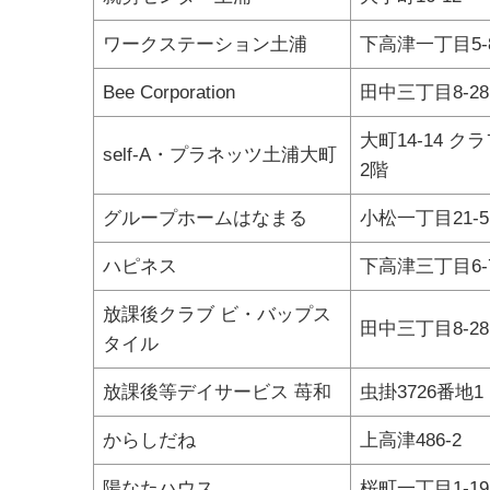
ワークステーション土浦
下高津一丁目5-
Bee Corporation
田中三丁目8-28
大町14-14 
self-A・プラネッツ土浦大町
2階
グループホームはなまる
小松一丁目21-5
ハピネス
下高津三丁目6-
放課後クラブ ビ・バップス
田中三丁目8-28
タイル
放課後等デイサービス 苺和
虫掛3726番地1
からしだね
上高津486-2
陽なたハウス
桜町一丁目1-19