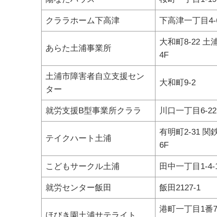
クララホーム下高津
下高津一丁目4-
大和町8-22 
あらた土浦事業所
4F
土浦市障害者自立支援セン
大和町9-2
ター
就労支援B型事業所クララ
川口一丁目6-22
有明町2-31 
テイクハート土浦
6F
こどもサークル土浦
田中一丁目1-4-
就労センター飯田
飯田2127-1
港町一丁目1番
ほびき園土浦サテライト