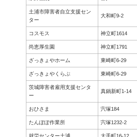
土浦市障害者自立支援セン
大和町9-2
ター
コスモス
神立町1614
尚恵厚生園
神立町1791
ざっきょやホーム
東崎町6-29
ざっきょやくらぶ
東崎町6-29
茨城障害者雇用支援センタ
真鍋新町1-14
ー
おひさま
宍塚184
たんぽぽ作業所
宍塚1232-2
就労センター土浦
大手町16-12