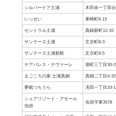
シルバーケア土浦
木田余一丁田台4
いっせい
東崎町6-15
セントラル土浦
真鍋新町12-10
サンテーヌ土浦
文京町8-3
サンテーヌ土浦新館
文京町8-5
ケアパレス・ナヴァーレ
港町三丁目30-2
まごころの家 土浦真鍋
真鍋二丁目4-32
夢眠つちうら
滝田一丁目33-1
シェアリゾート・アモール
虫掛字東3578
虫掛