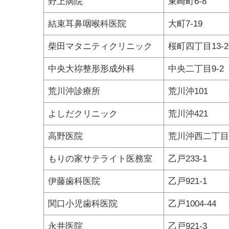
野上病院
東崎町6-8
結束耳鼻咽喉科医院
大町7-19
柴田マタニティクリニック
桜町四丁目13-2
中央大祢整形形成外科
中央二丁目9-2
荒川沖診療所
荒川沖101
よしだクリニック
荒川沖421
高野医院
荒川沖西二丁目1
もりの家サテライト医務室
乙戸233-1
伊藤歯科医院
乙戸921-1
関口小児歯科医院
乙戸1004-44
永井医院
乙戸921-3