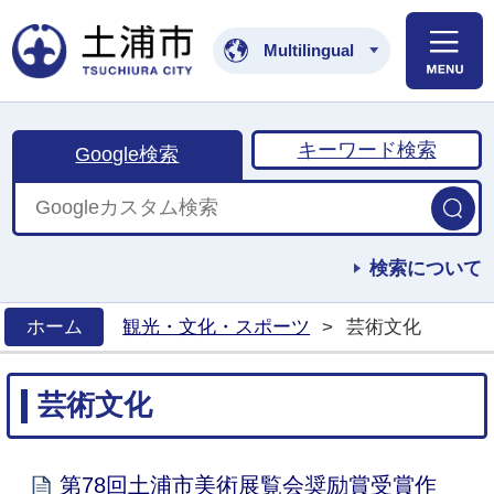
土浦市公式ホームペ
Multilingual
キーワード検索
Google検索
検索について
ホーム
観光・文化・スポーツ
>
芸術文化
>
芸術文化
第78回土浦市美術展覧会奨励賞受賞作