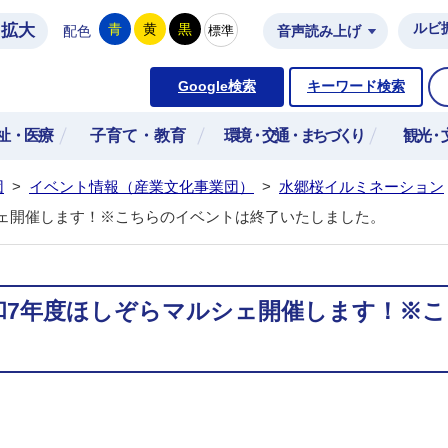
拡大
ルビ
青
黄
黒
標準
配色
音声読み上げ
市公式ホームページ
Google検索
キーワード検索
祉・医療
子育て・教育
環境・交通・まちづくり
観光・
団
>
イベント情報（産業文化事業団）
>
水郷桜イルミネーション
ェ開催します！※こちらのイベントは終了いたしました。
和7年度ほしぞらマルシェ開催します！※